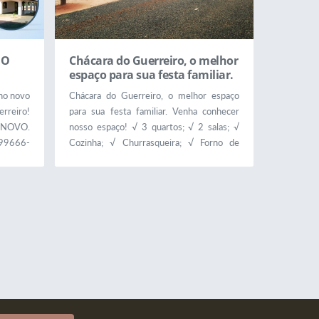
NO
Chácara do Guerreiro, o melhor
espaço para sua festa familiar.
ano novo
Chácara do Guerreiro, o melhor espaço
erreiro!
para sua festa familiar. Venha conhecer
 NOVO.
nosso espaço! √ 3 quartos; √ 2 salas; √
 99666-
Cozinha; √ Churrasqueira; √ Forno de
pizza; √ Piscina; √ Biribol; √ Prainha; √
Hidromassagem; √ Iluminação; √ e muito
mais... Tratar com o João Paulo (18)
99666-2437 Chácara do Guerreiro